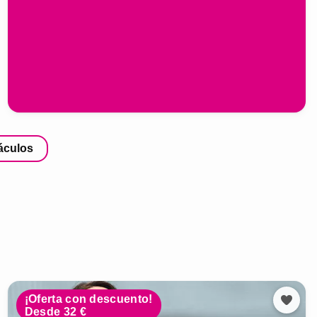
áculos
¡Oferta con descuento!
Desde 32 €